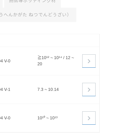
熱伝導ポッティング材
うへんかがた ねつでんどうざい）
≧10¹² ~ 10¹⁴ / 12 ~
4 V-0
20
4 V-1
7.3 ~ 10.14
4 V-0
10¹⁰ ~ 10¹³