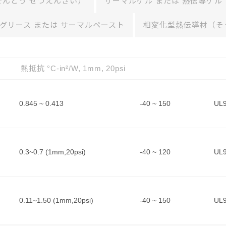
んどう ぜつえんざい）
サーマルゲル または 熱伝導ゲル
グリース または サーマルペースト
相変化型熱伝導材（そ
熱抵抗 °C-in²/W, 1mm, 20psi
0.845 ~ 0.413
-40 ~ 150
UL9
0.3~0.7 (1mm,20psi)
-40 ~ 120
UL9
0.11~1.50 (1mm,20psi)
-40 ~ 150
UL9