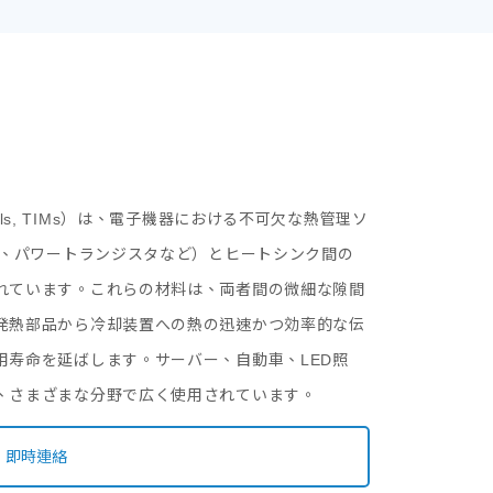
Materials, TIMs）は、電子機器における不可欠な熱管理ソ
、パワートランジスタなど）とヒートシンク間の
れています。これらの材料は、両者間の微細な隙間
発熱部品から冷却装置への熱の迅速かつ効率的な伝
用寿命を延ばします。サーバー、自動車、LED照
、さまざまな分野で広く使用されています。
即時連絡