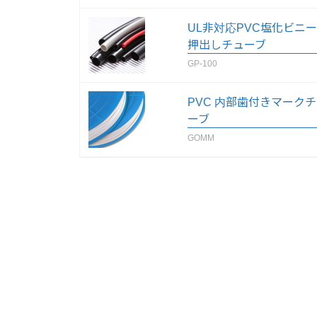
UL非対応PVC塩化ビニ
押出しチューブ
GP-100
PVC 内部歯付きマーク
ーブ
GOMM