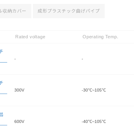
ル収納カバー
成形プラスチック曲げパイプ
Rated voltage
Operating Temp.
チ
-
-
チ
300V
-30℃~105℃
出
600V
-40℃~105℃