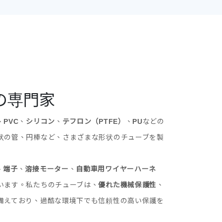
の専門家
、
PVC
、
シリコン
、
テフロン（PTFE）
、
PU
などの
状の管、円棒など、さまざまな形状のチューブを製
、
端子
、
溶接モーター
、
自動車用ワイヤーハーネ
います。私たちのチューブは、
優れた機械保護性
、
備えており、過酷な環境下でも信頼性の高い保護を