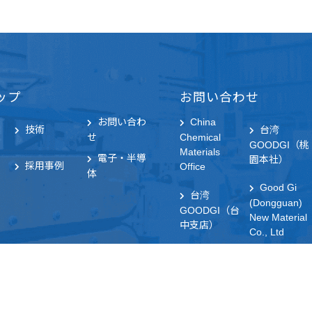
ップ
お問い合わせ
お問い合わ
China
技術
台湾
せ
Chemical
GOODGI（桃
Materials
電子・半導
園本社）
採用事例
Office
体
Good Gi
シ
台湾
(Dongguan)
GOODGI（台
New Material
中支店）
Co., Ltd
Copyright © 2026 Codepulse ー All Rights Reserved.