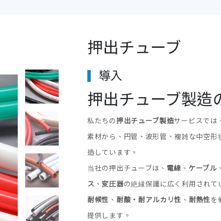
押出チューブ
導入
押出チューブ製造
私たちの
押出チューブ製造
サービスでは
素材から、円管、波形管、複雑な中空形
造しています。
当社の押出チューブは、
電線
、
ケーブル
ス
、
変圧器
の絶縁保護に広く利用されて
耐候性
、
耐酸・耐アルカリ性
、
耐熱性
を
提供します。