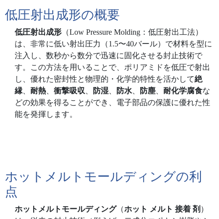
低圧射出成形の概要
低圧射出成形
（Low Pressure Molding：低圧射出工法）
は、非常に低い射出圧力（1.5〜40バール）で材料を型に
注入し、数秒から数分で迅速に固化させる封止技術で
す。この方法を用いることで、ポリアミドを低圧で射出
し、優れた密封性と物理的・化学的特性を活かして
絶
縁
、
耐熱
、
衝撃吸収
、
防湿
、
防水
、
防塵
、
耐化学腐食
な
どの効果を得ることができ、電子部品の保護に優れた性
能を発揮します。
ホットメルトモールディングの利
点
ホットメルトモールディング
（
ホット メルト 接着 剤
）