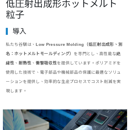
低圧射出成形ホットメルト
粒子
導入
私たち谷騏は、
Low Pressure Molding（低圧射出成形、別
名：ホットメルトモールディング）
を専門とし、高性能な
絶
縁性
、
耐熱性
、
衝撃吸収性
を提供しています。ポリアミドを
使用した技術で、電子部品や機械部品の保護に最適なソリュ
ーションを提供し、効率的な生産プロセスでコスト削減を実
現します。