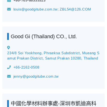
+86-769-88339323
louis@goodgitube.com.tw; ZBL54@126.COM
Good Gi (Thailand) CO., Ltd.
234/8 Soi Yookhong, Phraeksa Subdistrict, Mueang S
amut Prakan District, Samut Prakan 10280, Thailand
+66-2162-0508
jenny@goodgitube.com.tw
中國化學材料辦事處-深圳市凱迪高科